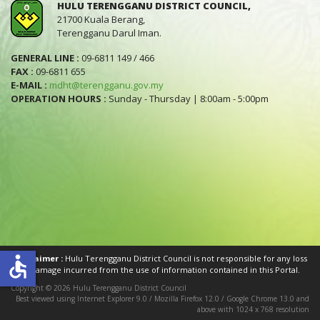
HULU TERENGGANU DISTRICT COUNCIL,
21700 Kuala Berang,
Terengganu Darul Iman.
GENERAL LINE :
09-6811 149 / 466
FAX :
09-6811 655
E-MAIL :
mdht@terengganu.gov.my
OPERATION HOURS :
Sunday - Thursday | 8:00am - 5:00pm
accessible
Disclaimer :
Hulu Terengganu District Council is not responsible for any loss
or damage incurred from the use of information contained in this Portal.
Copyright © 2026 Hulu Terengganu District Council
Best viewed using Internet Explorer 9.0 / Mozilla Firefox 12.0 / Google Chrome 13.0 and
above with 1024 x 768 resolution