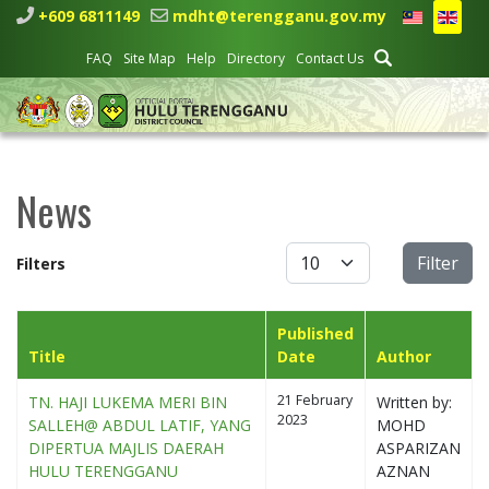
+609 6811149
mdht@terengganu.gov.my
FAQ
Site Map
Help
Directory
Contact Us
News
Display #
Filter
Filters
Published
Title
Date
Author
21 February
TN. HAJI LUKEMA MERI BIN
Written by:
2023
SALLEH@ ABDUL LATIF, YANG
MOHD
DIPERTUA MAJLIS DAERAH
ASPARIZAN
HULU TERENGGANU
AZNAN