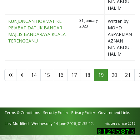
BIN ABDUL
HALIM
31 January
KUNJUNGAN HORMAT KE
Written by:
2023
PEJABAT DATUK BANDAR
MOHD
MAJLIS BANDARAYA KUALA
ASPARIZAN
TERENGGANU
AZNAN
BIN ABDUL
HALIM
14
15
16
17
18
19
20
21
Terms & Conditions
Security Policy
Privacy Policy
Government Links
Last Modified : Wednesday 24 June 2026, 01:35:22.
visitors since 2016