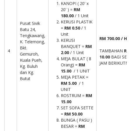
KANOPI ( 20' x
20' ) =
RM
180.00
/ 1 Unit
KERUSI PLASTIK
Pusat Sivik
=
RM 0.50
/ 1
Batu 24,
Unit
Tengkawang,
RM 700.00 / Har
KERUSI
K. Telemong,
BANQUET =
RM
Bkt.
4
TAMBAHAN
RM
2.00
/ 1 Unit
Gemuroh,
10.00
BAGI SETI
MEJA BULAT ( 8
Kuala Pueh,
JAM BERIKUTNY
Orang) =
RM
Kg. Buluh
15.00
/ 1 UNIT
dan Kg.
MEJA PETAK =
Butut
RM 5.00
/ 1
UNIT
ROSTRUM =
RM
15.00
SET SOFA SETTE
=
RM 50.00
BUNGA ( PASU )
BESAR =
RM