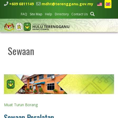
+609 6811149
mdht@terengganu.gov.my
FAQ
Site Map
Help
Directory
Contact Us
Sewaan
Muat Turun Borang
Sewaan Peralatan