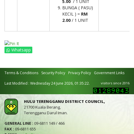
5.00
/ 1 UNIT
BUNGA ( PASU)
KECIL ) =
RM
2.00
/ 1 UNIT
Whatsapp
Terms & Conditions
Security Policy
Privacy Policy
Government Links
Last Modified : Wednesday 24 June 2026, 01:35:22.
visitors since 2016
HULU TERENGGANU DISTRICT COUNCIL,
21700 Kuala Berang,
Terengganu Darul Iman.
GENERAL LINE :
09-6811 149 / 466
FAX :
09-6811 655