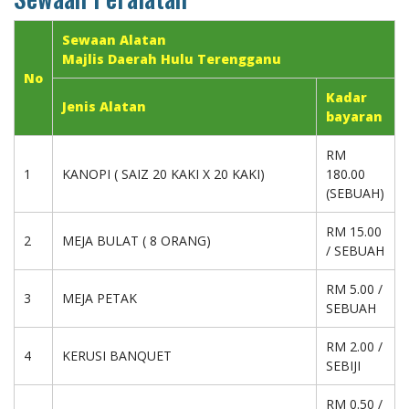
Sewaan Alatan
Majlis Daerah Hulu Terengganu
No
Kadar
Jenis Alatan
bayaran
RM
1
KANOPI ( SAIZ 20 KAKI X 20 KAKI)
180.00
(SEBUAH)
RM 15.00
2
MEJA BULAT ( 8 ORANG)
/ SEBUAH
RM 5.00 /
3
MEJA PETAK
SEBUAH
RM 2.00 /
4
KERUSI BANQUET
SEBIJI
RM 0.50 /