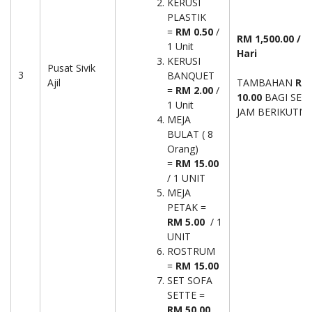
KERUSI
PLASTIK
=
RM 0.50
/
RM 1,500.00 /
1 Unit
Hari
KERUSI
Pusat Sivik
3
BANQUET
Ajil
TAMBAHAN
RM
=
RM 2.00
/
10.00
BAGI SETI
1 Unit
JAM BERIKUTNY
MEJA
BULAT ( 8
Orang)
=
RM 15.00
/ 1 UNIT
MEJA
PETAK =
RM 5.00
/ 1
UNIT
ROSTRUM
=
RM 15.00
SET SOFA
SETTE =
RM 50.00