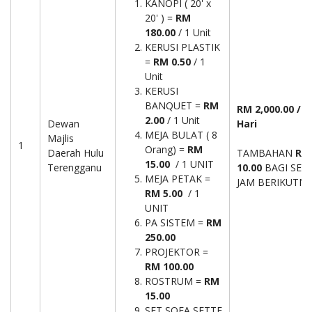
KANOPI ( 20' x
20' ) =
RM
180.00
/ 1 Unit
KERUSI PLASTIK
=
RM 0.50
/ 1
Unit
KERUSI
BANQUET =
RM
RM 2,000.00 /
2.00
/ 1 Unit
Dewan
Hari
MEJA BULAT ( 8
Majlis
1
Orang) =
RM
Daerah Hulu
TAMBAHAN
RM
15.00
/ 1 UNIT
Terengganu
10.00
BAGI SETI
MEJA PETAK =
JAM BERIKUTNY
RM 5.00
/ 1
UNIT
PA SISTEM =
RM
250.00
PROJEKTOR =
RM 100.00
ROSTRUM =
RM
15.00
SET SOFA SETTE