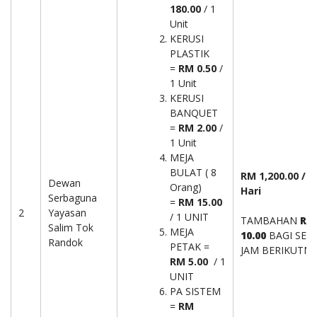
180.00
/ 1
Unit
KERUSI
PLASTIK
=
RM 0.50
/
1 Unit
KERUSI
BANQUET
=
RM 2.00
/
1 Unit
MEJA
BULAT ( 8
RM 1,200.00 /
Dewan
Orang)
Hari
Serbaguna
=
RM 15.00
2
Yayasan
/ 1 UNIT
TAMBAHAN
RM
Salim Tok
MEJA
10.00
BAGI SET
Randok
PETAK =
JAM BERIKUTNY
RM 5.00
/ 1
UNIT
PA SISTEM
=
RM