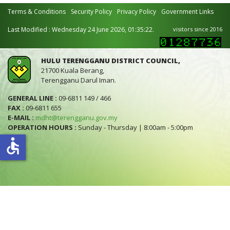
Terms & Conditions
Security Policy
Privacy Policy
Government Links
Last Modified : Wednesday 24 June 2026, 01:35:22.
visitors since 2016
HULU TERENGGANU DISTRICT COUNCIL,
21700 Kuala Berang,
Terengganu Darul Iman.
GENERAL LINE :
09-6811 149 / 466
FAX :
09-6811 655
E-MAIL :
mdht@terengganu.gov.my
OPERATION HOURS :
Sunday - Thursday | 8:00am - 5:00pm
accessible