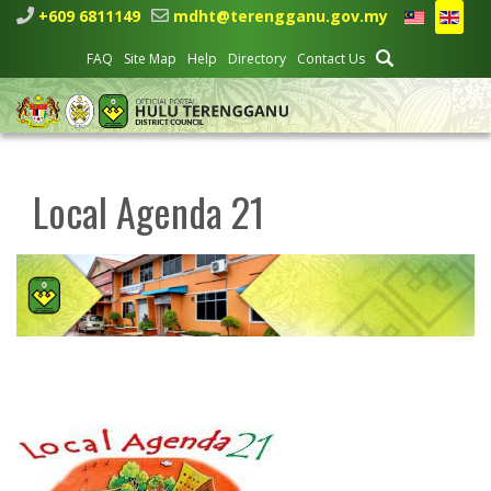
+609 6811149
mdht@terengganu.gov.my
FAQ
Site Map
Help
Directory
Contact Us
Local Agenda 21