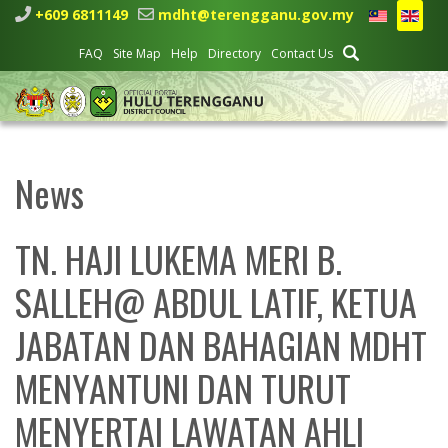
+609 6811149
mdht@terengganu.gov.my
FAQ
Site Map
Help
Directory
Contact Us
News
TN. HAJI LUKEMA MERI B.
SALLEH@ ABDUL LATIF, KETUA
JABATAN DAN BAHAGIAN MDHT
MENYANTUNI DAN TURUT
MENYERTAI LAWATAN AHLI