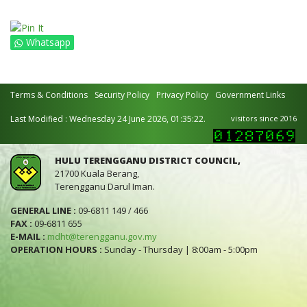
Whatsapp
Terms & Conditions
Security Policy
Privacy Policy
Government Links
Last Modified : Wednesday 24 June 2026, 01:35:22.
visitors since 2016
HULU TERENGGANU DISTRICT COUNCIL,
21700 Kuala Berang,
Terengganu Darul Iman.
GENERAL LINE :
09-6811 149 / 466
FAX :
09-6811 655
E-MAIL :
mdht@terengganu.gov.my
OPERATION HOURS :
Sunday - Thursday | 8:00am - 5:00pm