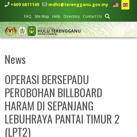
+609 6811149
mdht@terengganu.gov.my
FAQ
Site Map
Help
Directory
Contact Us
News
OPERASI BERSEPADU
PEROBOHAN BILLBOARD
HARAM DI SEPANJANG
LEBUHRAYA PANTAI TIMUR 2
(LPT2)