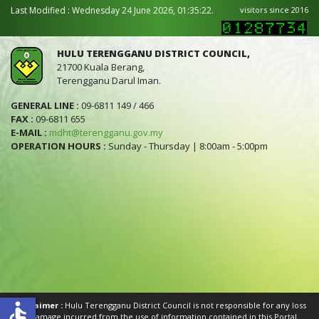
Last Modified : Wednesday 24 June 2026, 01:35:22.
visitors since 2016
HULU TERENGGANU DISTRICT COUNCIL,
21700 Kuala Berang,
Terengganu Darul Iman.
GENERAL LINE :
09-6811 149 / 466
FAX :
09-6811 655
E-MAIL :
mdht@terengganu.gov.my
OPERATION HOURS :
Sunday - Thursday | 8:00am - 5:00pm
accessible
Disclaimer :
Hulu Terengganu District Council is not responsible for any loss
or damage incurred from the use of information contained in this Portal.