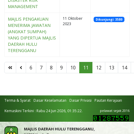
DISASTER RISK
MANAGEMENT
11 Oktober
MAJLIS PENGAKUAN
Dikunjungi: 3580
2023
MENERIMA JAWATAN
(ANGKAT SUMPAH)
YANG DIPERTUA MAJLIS
DAERAH HULU
TERENGGANU
6
7
8
9
10
11
12
13
14
Terma & Syarat
Dasar Keselamatan
Dasar Privasi
Pautan Kerajaan
Kemaskini Terkini : Rabu 24 Jun 2026, 01:35:22.
pelawat sejak 2016
MAJLIS DAERAH HULU TERENGGANU,