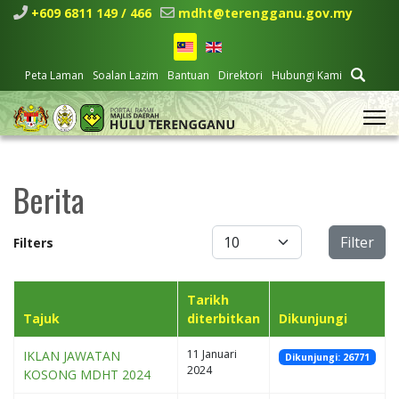
+609 6811 149 / 466
mdht@terengganu.gov.my
Peta Laman
Soalan Lazim
Bantuan
Direktori
Hubungi Kami
Berita
Papar #
Filter
Filters
Tarikh
Tajuk
diterbitkan
Dikunjungi
11 Januari
IKLAN JAWATAN
Dikunjungi: 26771
2024
KOSONG MDHT 2024