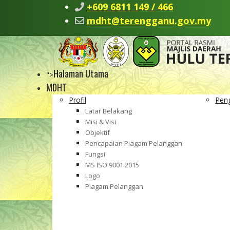
+609 6811 149 / 466
mdht@terengganu.gov.my
Halaman Utama
">
MDHT
Profil
Pen
Latar Belakang
Misi & Visi
Objektif
Pencapaian Piagam Pelanggan
Fungsi
MS ISO 9001:2015
Logo
Piagam Pelanggan