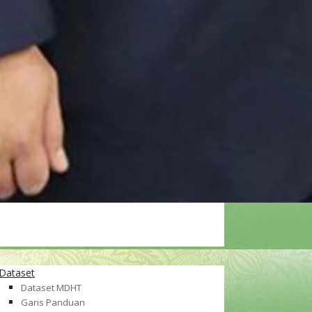
Dataset
Dataset MDHT
Garis Panduan