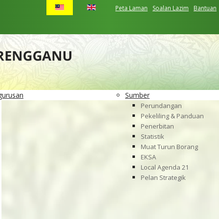
Peta Laman
Soalan Lazim
Bantuan
gurusan
Sumber
Perundangan
Pekeliling & Panduan
Penerbitan
Statistik
Muat Turun Borang
EKSA
Local Agenda 21
Pelan Strategik