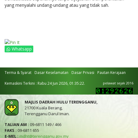
yang menyalahi undang-undang atau yang tidak sah.
Whatsapp
Terma & Syarat
Dasar Keselamatan
Dasar Privasi
Pautan Kerajaan
Kemaskini Terkini : Rabu 24 Jun 2026, 01:35:22.
pelawat sejak 2016
MAJLIS DAERAH HULU TERENGGANU,
21700 Kuala Berang,
Terengganu Darul Iman.
TALIAN AM :
09-6811 149 / 466
FAKS :
09-6811 655
E-MEL :
mdht@terengganu.gov.my