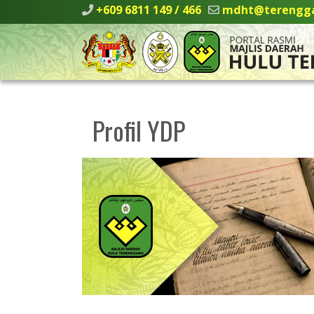
+609 6811 149 / 466
mdht@terengga
Profil YDP