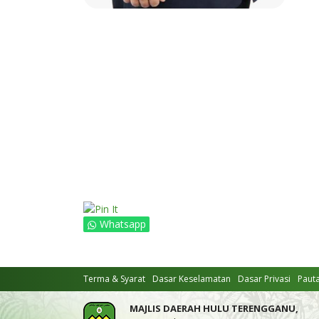
Whatsapp
Terma & Syarat
Dasar Keselamatan
Dasar Privasi
Paut
MAJLIS DAERAH HULU TERENGGANU,