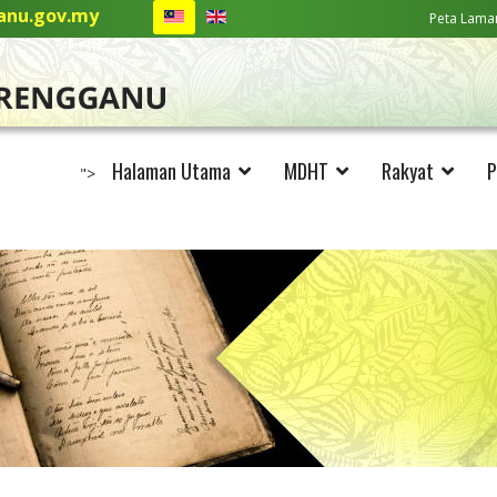
nu.gov.my
Peta Lama
Halaman Utama
MDHT
Rakyat
P
">