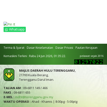
Whatsapp
Terma & Syarat
Dasar Keselamatan
Dasar Privasi
Pautan Kerajaan
Kemaskini Terkini : Rabu 24 Jun 2026, 01:35:22.
pelawat sejak 2016
MAJLIS DAERAH HULU TERENGGANU,
21700 Kuala Berang,
Terengganu Darul Iman.
TALIAN AM :
09-6811 149 / 466
FAKS :
09-6811 655
E-MEL :
mdht@terengganu.gov.my
WAKTU OPERASI :
Ahad - Khamis | 8:00pg - 5:00ptg