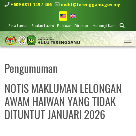
+609 6811 149 / 466
mdht@terengganu.gov.my
Peta Laman
Soalan Lazim
Bantuan
Direktori
Hubungi Kami
Pengumuman
NOTIS MAKLUMAN LELONGAN
AWAM HAIWAN YANG TIDAK
DITUNTUT JANUARI 2026