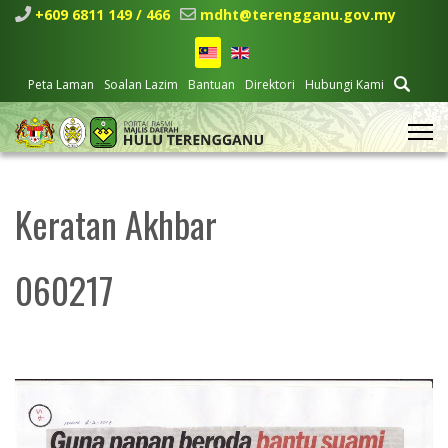
+609 6811 149 / 466
mdht@terengganu.gov.my
Peta Laman
Soalan Lazim
Bantuan
Direktori
Hubungi Kami
Keratan Akhbar
060217