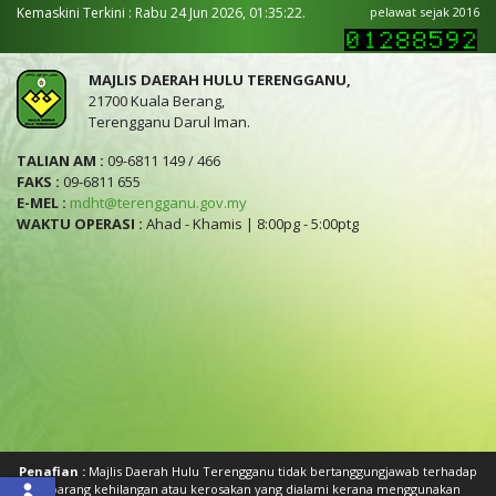
Kemaskini Terkini : Rabu 24 Jun 2026, 01:35:22.
pelawat sejak 2016
MAJLIS DAERAH HULU TERENGGANU,
21700 Kuala Berang,
Terengganu Darul Iman.
TALIAN AM :
09-6811 149 / 466
FAKS :
09-6811 655
E-MEL :
mdht@terengganu.gov.my
WAKTU OPERASI :
Ahad - Khamis | 8:00pg - 5:00ptg
Penafian :
Majlis Daerah Hulu Terengganu tidak bertanggungjawab terhadap
sebarang kehilangan atau kerosakan yang dialami kerana menggunakan