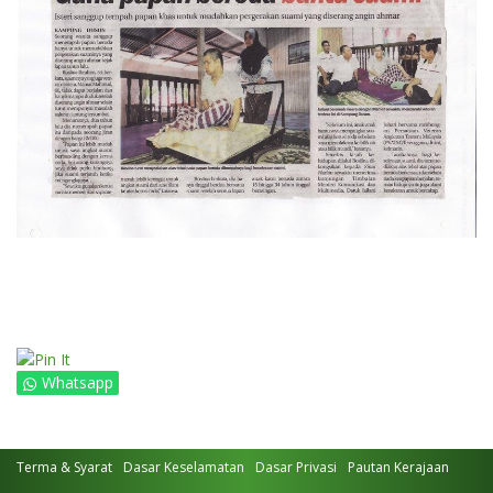
Whatsapp
Terma & Syarat
Dasar Keselamatan
Dasar Privasi
Pautan Kerajaan