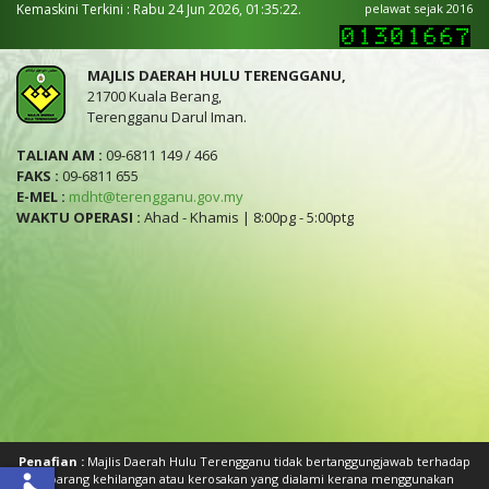
Kemaskini Terkini : Rabu 24 Jun 2026, 01:35:22.
pelawat sejak 2016
MAJLIS DAERAH HULU TERENGGANU,
21700 Kuala Berang,
Terengganu Darul Iman.
TALIAN AM :
09-6811 149 / 466
FAKS :
09-6811 655
E-MEL :
mdht@terengganu.gov.my
WAKTU OPERASI :
Ahad - Khamis | 8:00pg - 5:00ptg
Penafian :
Majlis Daerah Hulu Terengganu tidak bertanggungjawab terhadap
sebarang kehilangan atau kerosakan yang dialami kerana menggunakan