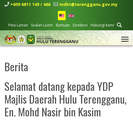
+609 6811 149 / 466
mdht@terengganu.gov.my
Peta Laman
Soalan Lazim
Bantuan
Direktori
Hubungi Kami
Berita
Selamat datang kepada YDP
Majlis Daerah Hulu Terengganu,
En. Mohd Nasir bin Kasim