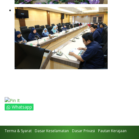
Whatsapp
Terma & Syarat
Dasar Keselamatan
Dasar Privasi
Pautan Kerajaan