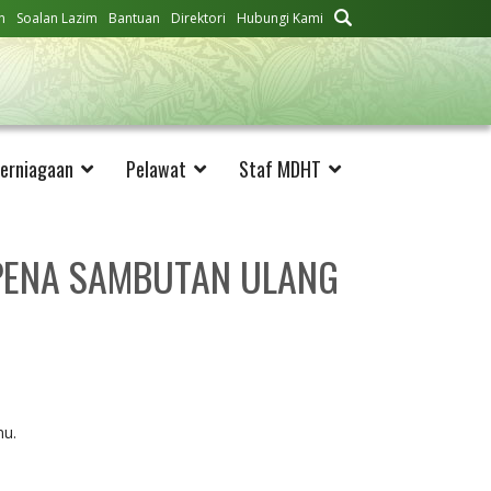
n
Soalan Lazim
Bantuan
Direktori
Hubungi Kami
erniagaan
Pelawat
Staf MDHT
PENA SAMBUTAN ULANG
nu.