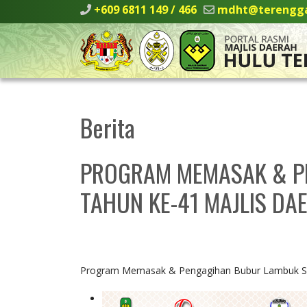
+609 6811 149 / 466
mdht@terengga
Berita
PROGRAM MEMASAK & P
TAHUN KE-41 MAJLIS D
Program Memasak & Pengagihan Bubur Lambuk Se