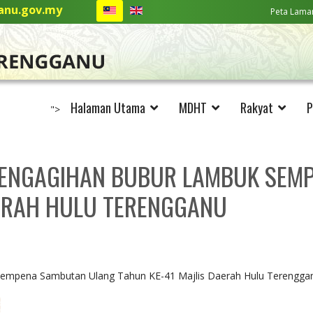
nu.gov.my
Peta Lama
Halaman Utama
MDHT
Rakyat
P
">
ENGAGIHAN BUBUR LAMBUK SEM
AERAH HULU TERENGGANU
mpena Sambutan Ulang Tahun KE-41 Majlis Daerah Hulu Terengga