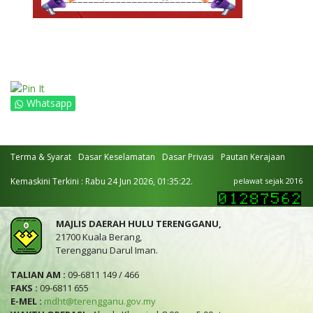
Whatsapp
Terma & Syarat
Dasar Keselamatan
Dasar Privasi
Pautan Kerajaan
Kemaskini Terkini : Rabu 24 Jun 2026, 01:35:22.
pelawat sejak 2016
MAJLIS DAERAH HULU TERENGGANU,
21700 Kuala Berang,
Terengganu Darul Iman.
TALIAN AM :
09-6811 149 / 466
FAKS :
09-6811 655
E-MEL :
mdht@terengganu.gov.my