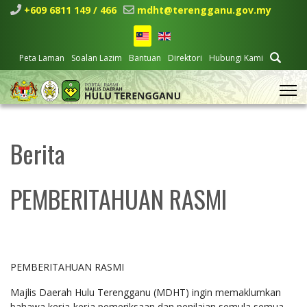
+609 6811 149 / 466
mdht@terengganu.gov.my
Peta Laman
Soalan Lazim
Bantuan
Direktori
Hubungi Kami
Berita
PEMBERITAHUAN RASMI
PEMBERITAHUAN RASMI
Majlis Daerah Hulu Terengganu (MDHT) ingin memaklumkan
bahawa kerja-kerja pemeriksaan dan penilaian semula semua