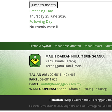
Jump to month
Preceding Day
Thursday 25 June 2026
Following Day
No events were found
Terma & Syarat
Dasar Keselamatan
Dasar Privasi
Paut
MAJLIS DAERAH HULU TERENGGANU,
21700 Kuala Berang,
Terengganu Darul Iman.
TALIAN AM :
09-6811 149 / 466
FAKS :
09-6811 655
E-MEL :
mdht@terengganu.gov.my
WAKTU OPERASI :
Ahad - Khamis | 8:00pg - 5:00ptg
Penafian :
Majlis Daerah Hulu Terengganu ti
Hakcipta Terpelihara © 2026 Majlis Daerah Hulu Terengganu (MDHT)