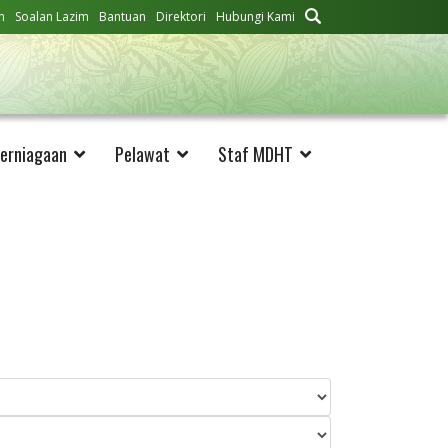
n
Soalan Lazim
Bantuan
Direktori
Hubungi Kami
erniagaan
Pelawat
Staf MDHT