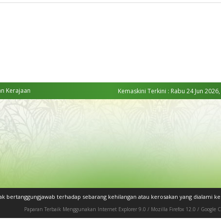
an Kerajaan
Kemaskini Terkini : Rabu 24 Jun 2026,
dak bertanggungjawab terhadap sebarang kehilangan atau kerosakan yang dialami 
Paparan Terbaik Menggunakan Internet Explorer 9.0 / Mozilla Firefox 12.0 / Google