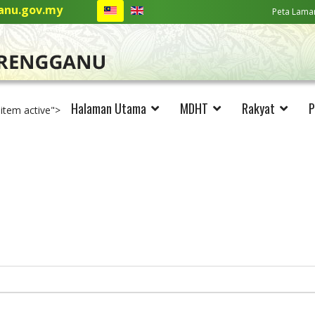
nu.gov.my
Peta Lama
Halaman Utama
MDHT
Rakyat
P
-item active">