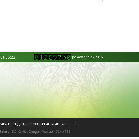
 01:35:22.
pelawat sejak 2016
kerana menggunakan maklumat dalam laman ini.
 Chrome 13.0 Ke Atas Dengan Resolusi 1024 x 768