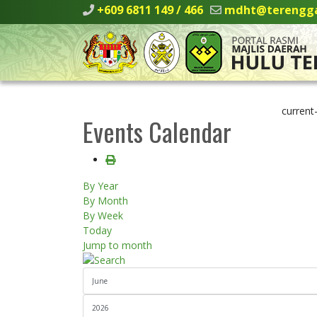
+609 6811 149 / 466
mdht@terengga
current
Events Calendar
By Year
By Month
By Week
Today
Jump to month