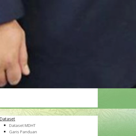
Dataset
Dataset MDHT
Garis Panduan