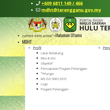
+609 6811 149 / 466
mdht@terengganu.gov.my
Halaman Utama
current-item active">
MDHT
Profil
Pen
Latar Belakang
Misi & Visi
Objektif
Pencapaian Piagam Pelanggan
">
Fungsi
MS ISO 9001:2015
Logo
Piagam Pelanggan