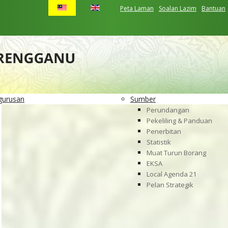
Peta Laman
Soalan Lazim
Bantuan
gurusan
Sumber
Perundangan
Pekeliling & Panduan
Penerbitan
Statistik
Muat Turun Borang
EKSA
Local Agenda 21
Pelan Strategik