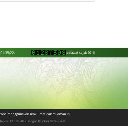
 01:35:22.
pelawat sejak 2016
kerana menggunakan maklumat dalam laman ini.
 Chrome 13.0 Ke Atas Dengan Resolusi 1024 x 768