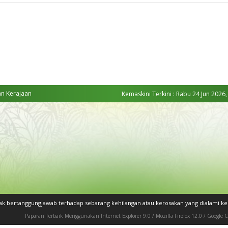
an Kerajaan
Kemaskini Terkini : Rabu 24 Jun 2026,
dak bertanggungjawab terhadap sebarang kehilangan atau kerosakan yang dialami 
Paparan Terbaik Menggunakan Internet Explorer 9.0 / Mozilla Firefox 12.0 / Google