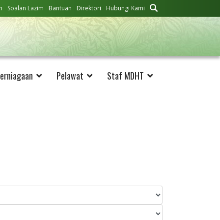
n
Soalan Lazim
Bantuan
Direktori
Hubungi Kami
erniagaan
Pelawat
Staf MDHT