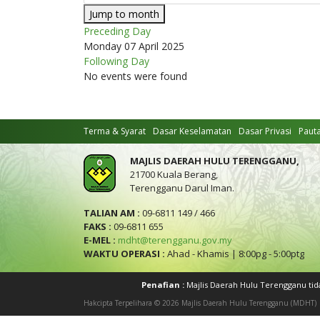
Jump to month
Preceding Day
Monday 07 April 2025
Following Day
No events were found
Terma & Syarat
Dasar Keselamatan
Dasar Privasi
Paut
MAJLIS DAERAH HULU TERENGGANU,
21700 Kuala Berang,
Terengganu Darul Iman.
TALIAN AM :
09-6811 149 / 466
FAKS :
09-6811 655
E-MEL :
mdht@terengganu.gov.my
WAKTU OPERASI :
Ahad - Khamis | 8:00pg - 5:00ptg
Penafian :
Majlis Daerah Hulu Terengganu ti
Hakcipta Terpelihara © 2026 Majlis Daerah Hulu Terengganu (MDHT)