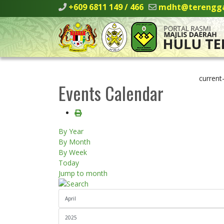
+609 6811 149 / 466
mdht@terengga
current
Events Calendar
By Year
By Month
By Week
Today
Jump to month