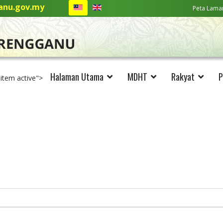
nu.gov.my
Peta Lama
Halaman Utama
MDHT
Rakyat
P
-item active">