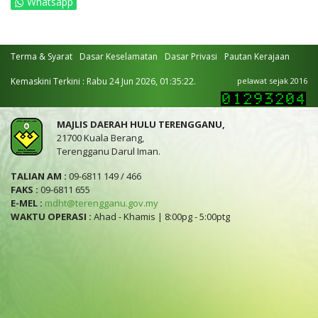
Whatsapp
Terma & Syarat
Dasar Keselamatan
Dasar Privasi
Pautan Kerajaan
Kemaskini Terkini : Rabu 24 Jun 2026, 01:35:22.
pelawat sejak 2016
MAJLIS DAERAH HULU TERENGGANU,
21700 Kuala Berang,
Terengganu Darul Iman.
TALIAN AM :
09-6811 149 / 466
FAKS :
09-6811 655
E-MEL :
mdht@terengganu.gov.my
WAKTU OPERASI :
Ahad - Khamis | 8:00pg - 5:00ptg