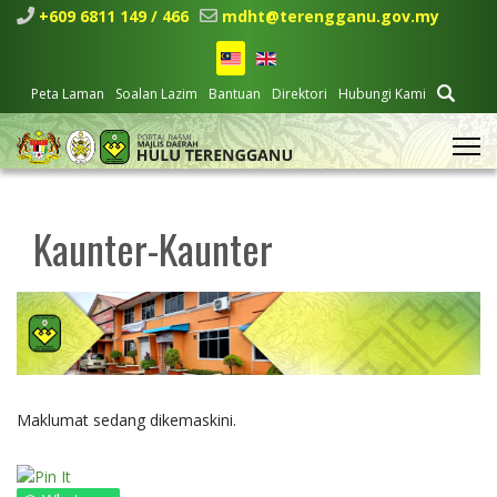
+609 6811 149 / 466
mdht@terengganu.gov.my
Peta Laman
Soalan Lazim
Bantuan
Direktori
Hubungi Kami
Kaunter-Kaunter
Maklumat sedang dikemaskini.